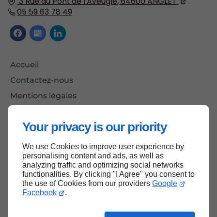
3 Rue du Pont de l'Aveugle,
64600
ANGLET
05 59 63 78 49
Accueil
Contactez-nous
Mentions légales
Plan du site
Your privacy is our priority
We use Cookies to improve user experience by
Haut de page
personalising content and ads, as well as
analyzing traffic and optimizing social networks
functionalities. By clicking "I Agree" you consent to
the use of Cookies from our providers
Google
Facebook
.