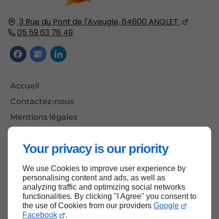
3 Rue du Pont de l'Aveugle,
64600
ANGLET
05 59 63 78 49
Accueil
Contactez-nous
Mentions légales
Plan du site
Your privacy is our priority
We use Cookies to improve user experience by
Haut de page
personalising content and ads, as well as
analyzing traffic and optimizing social networks
functionalities. By clicking "I Agree" you consent to
the use of Cookies from our providers
Google
Facebook
.