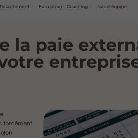
Recrutement
Formation
Coaching
Notre Équipe
 la paie externa
votre entrepris
de
as forcément
selon