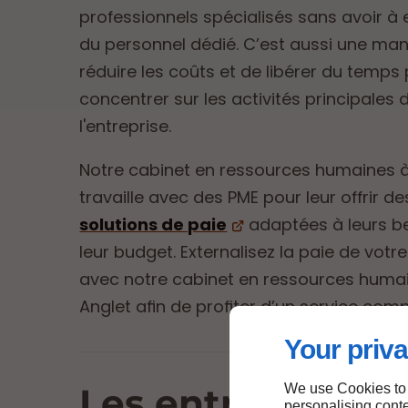
professionnels spécialisés sans avoir 
du personnel dédié. C’est aussi une man
réduire les coûts et de libérer du temps
concentrer sur les activités principales 
l'entreprise.
Notre cabinet en ressources humaines à
travaille avec des PME pour leur offrir de
solutions de paie
adaptées à leurs b
leur budget. Externalisez la paie de votr
avec notre cabinet en ressources huma
Anglet afin de profiter d’un service comp
Your priva
We use Cookies to
Les entreprises 
personalising conte