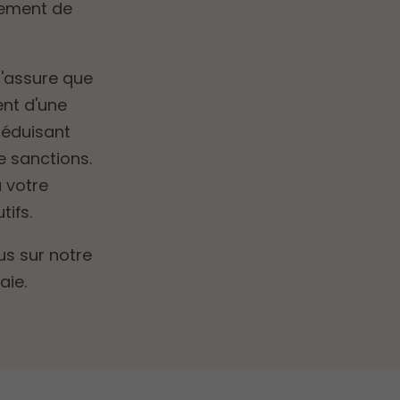
lement de
s'assure que
ent d'une
réduisant
e sanctions.
à votre
tifs.
us sur notre
aie.