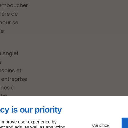
à embaucher
ière de
 pour se
de
 Anglet
s
esoins et
e entreprise
ines à
let.
cy is our priority
 improve user experience by
en
Customize
nt and ads, as well as analyzing