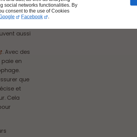
ng social networks functionalities. By
e
you consent to the use of Cookies
Google
Facebook
.
ouvent aussi
. Avec des
a paie en
ophage.
assurer que
écise et
r. Cela
 pour
urs