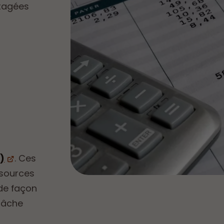
ntagées
)
. Ces
ssources
 de façon
 tâche