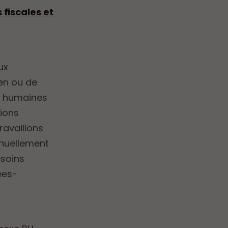
fiscales et
ux
ien ou de
es humaines
tions
ravaillons
inuellement
esoins
ées-