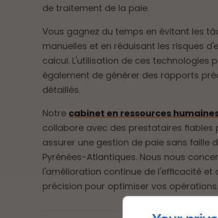
de traitement de la paie.
Vous gagnez du temps en évitant les t
manuelles et en réduisant les risques d'
calcul. L'utilisation de ces technologies
également de générer des rapports préc
détaillés.
Notre
cabinet en ressources humaine
collabore avec des prestataires fiables
assurer une gestion de paie sans faille 
Pyrénées-Atlantiques. Nous nous conce
l'amélioration continue de l'efficacité et 
précision pour optimiser vos opérations