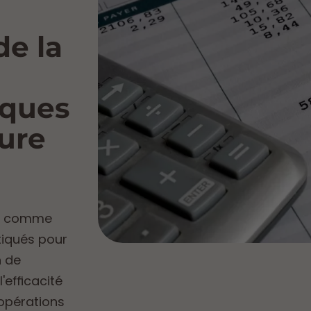
de la
iques
eure
comme
stiqués pour
n de
'efficacité
 opérations