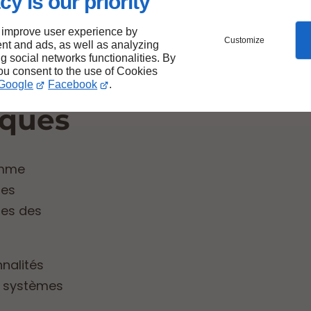
cy is our priority
de la
 improve user experience by
Customize
nt and ads, as well as analyzing
ng social networks functionalities. By
you consent to the use of Cookies
Google
Facebook
.
iques
omme
res
des des
nnalités
s systèmes