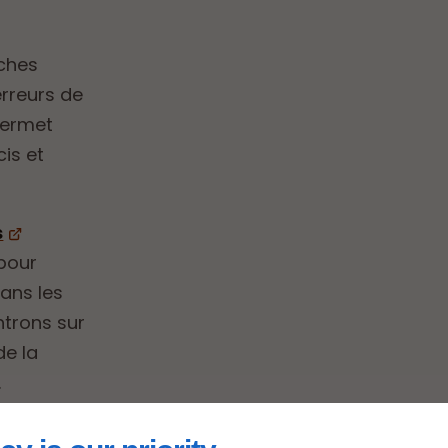
âches
erreurs de
 permet
is et
s
 pour
dans les
ntrons sur
de la
.